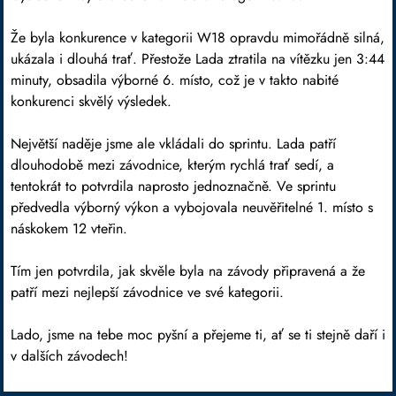
Že byla konkurence v kategorii W18 opravdu mimořádně silná,
ukázala i dlouhá trať. Přestože Lada ztratila na vítězku jen 3:44
minuty, obsadila výborné 6. místo, což je v takto nabité
konkurenci skvělý výsledek.
Největší naděje jsme ale vkládali do sprintu. Lada patří
dlouhodobě mezi závodnice, kterým rychlá trať sedí, a
tentokrát to potvrdila naprosto jednoznačně. Ve sprintu
předvedla výborný výkon a vybojovala neuvěřitelné 1. místo s
náskokem 12 vteřin.
Tím jen potvrdila, jak skvěle byla na závody připravená a že
patří mezi nejlepší závodnice ve své kategorii.
Lado, jsme na tebe moc pyšní a přejeme ti, ať se ti stejně daří i
v dalších závodech!