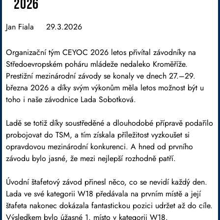
2026
Jan Fiala
29.3.2026
Organizační tým CEYOC 2026 letos přivítal závodníky na
Středoevropském poháru mládeže nedaleko Kroměříže.
Prestižní mezinárodní závody se konaly ve dnech 27.–29.
března 2026 a díky svým výkonům měla letos možnost být u
toho i naše závodnice Lada Sobotková.
Ladě se totiž díky soustředěné a dlouhodobé přípravě podařilo
probojovat do TSM, a tím získala příležitost vyzkoušet si
opravdovou mezinárodní konkurenci. A hned od prvního
závodu bylo jasné, že mezi nejlepší rozhodně patří.
Úvodní štafetový závod přinesl něco, co se nevidí každý den.
Lada ve své kategorii W18 předávala na prvním místě a její
štafeta nakonec dokázala fantastickou pozici udržet až do cíle.
Výsledkem bylo úžasné 1. místo v kategorii W18.