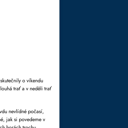
skutečnily o víkendu
uhá trať a v neděli trať
vdu nevlídné počasí,
né, jak si povedeme v
ých horách trochu