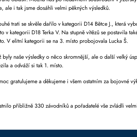
a, ale i tak jsme dosáhli velmi pěkných výsledků.
hé trati se skvěle dařilo v kategorii D14 Bětce J., která vyb
to v kategorii D18 Terka V. Na stupně vítězů se postavila také
o. V elitní kategorii se na 3. místo probojovala Lucka Š.
už byly naše výsledky o něco skromnější, ale o další velký ús
zila a odváží si tak 1. místo.
oc gratulujeme a děkujeme i všem ostatním za bojovné vý
tnilo přibližně 330 závodníků a pořadatelé vše zvládli vel