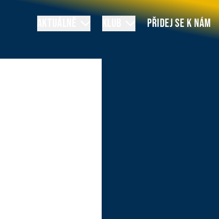
AKTUÁLNĚ
KLUB
PŘIDEJ SE K NÁM