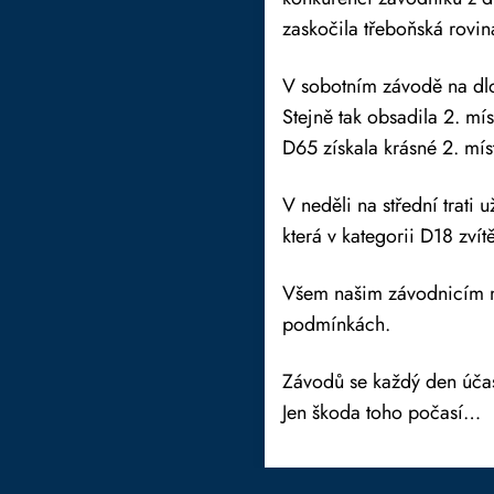
zaskočila třeboňská rovin
V sobotním závodě na dlou
Stejně tak obsadila 2. mís
D65 získala krásné 2. míst
V neděli na střední trati 
která v kategorii D18 zvítě
Všem našim závodnicím m
podmínkách.
Závodů se každý den účas
Jen škoda toho počasí…