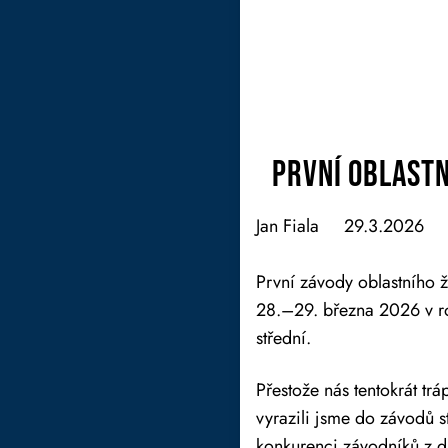
První oblastn
Jan Fiala
29.3.2026
První závody oblastního ž
28.–29. března 2026 v rov
střední.
Přestože nás tentokrát t
vyrazili jsme do závodů s
konkurenci závodníků z d