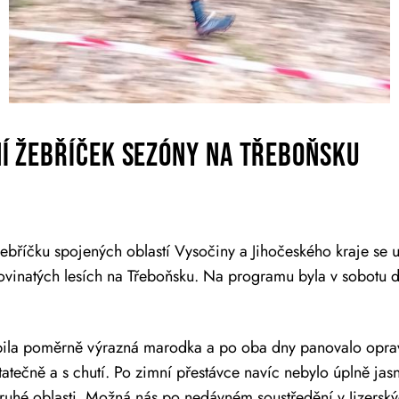
í žebříček sezóny na Třeboňsku
ebříčku spojených oblastí Vysočiny a Jihočeského kraje se u
inatých lesích na Třeboňsku. Na programu byla v sobotu dlo
rápila poměrně výrazná marodka a po oba dny panovalo opra
tatečně a s chutí. Po zimní přestávce navíc nebylo úplně jas
ruhé oblasti. Možná nás po nedávném soustředění v Jizersk