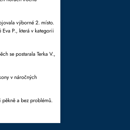
ojovala výborné 2. místo.
 Eva P., která v kategorii
pěch se postarala Terka V.,
kony v náročných
mi pěkně a bez problémů.